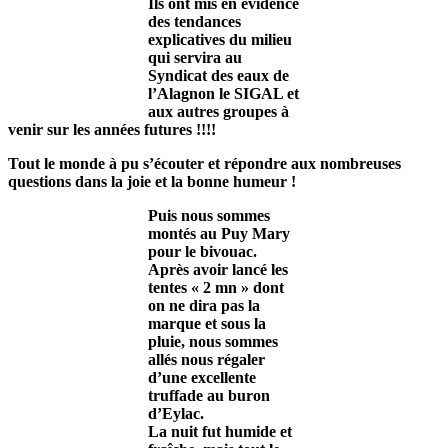
Ils ont mis en évidence
des tendances
explicatives du milieu
qui servira au
Syndicat des eaux de
l’Alagnon le SIGAL et
aux autres groupes à
venir sur les années futures !!!!
Tout le monde à pu s’écouter et répondre aux nombreuses
questions
dans la joie et la bonne humeur !
Puis nous sommes
montés au Puy Mary
pour le bivouac.
Après avoir lancé les
tentes « 2 mn » dont
on ne dira pas la
marque et sous la
pluie, nous sommes
allés nous régaler
d’une excellente
truffade au buron
d’Eylac.
La nuit fut humide et